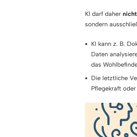
KI darf daher
nicht
sondern ausschlie
KI kann z. B. D
Daten analysier
das Wohlbefinde
Die letztliche V
Pflegekraft ode