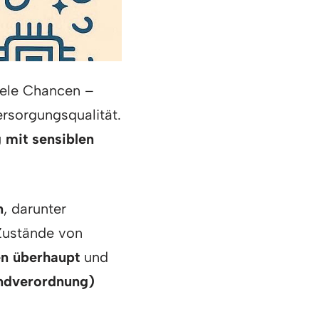
viele Chancen –
ersorgungsqualität.
mit sensiblen
n
, darunter
Zustände von
en überhaupt
und
ndverordnung)