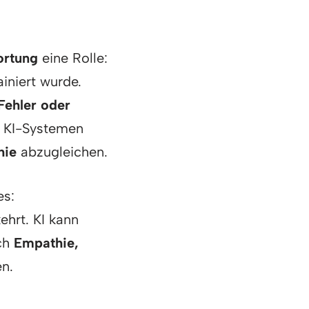
ortung
eine Rolle:
ainiert wurde.
Fehler oder
n KI-Systemen
hie
abzugleichen.
es:
hrt. KI kann
och
Empathie,
en.