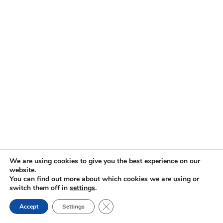
We are using cookies to give you the best experience on our
website.
You can find out more about which cookies we are using or
switch them off in
settings
.
Close GDPR Cookie Banner
Impressum
Datenschutz
Accept
Settings