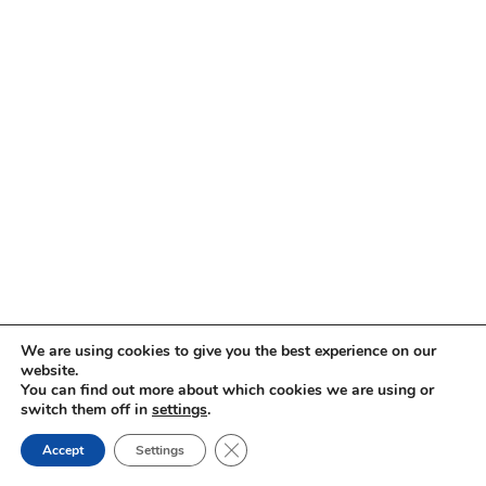
We are using cookies to give you the best experience on our
website.
You can find out more about which cookies we are using or
switch them off in
settings
.
Close GDPR Cookie Banner
Impressum
Datenschutz
Accept
Settings