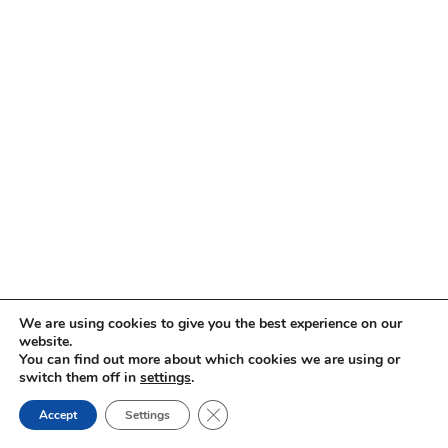
We are using cookies to give you the best experience on our
website.
You can find out more about which cookies we are using or
switch them off in
settings
.
Close GDPR Cookie Banner
Impressum
Datenschutz
Accept
Settings